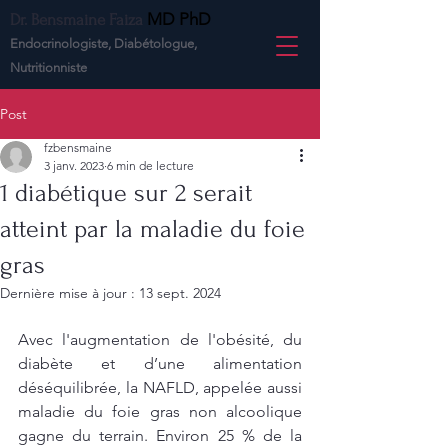
MD PhD
Dr. Bensmaine Faiza
Endocrinologiste,
Diabétologue,
Nutritionniste
Post
fzbensmaine
3 janv. 2023
6 min de lecture
1 diabétique sur 2 serait
atteint par la maladie du foie
gras
Dernière mise à jour :
13 sept. 2024
Avec l'augmentation de l'obésité, du 
diabète et d’une alimentation 
déséquilibrée, la NAFLD, appelée aussi 
maladie du foie gras non alcoolique 
gagne du terrain. Environ 25 % de la 